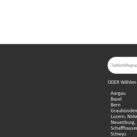
ODER Wählen S
Aargau
Basel
Bern
Graubünde
Luzern, Nid
Neuenburg, 
Schaffhause
Schwyz